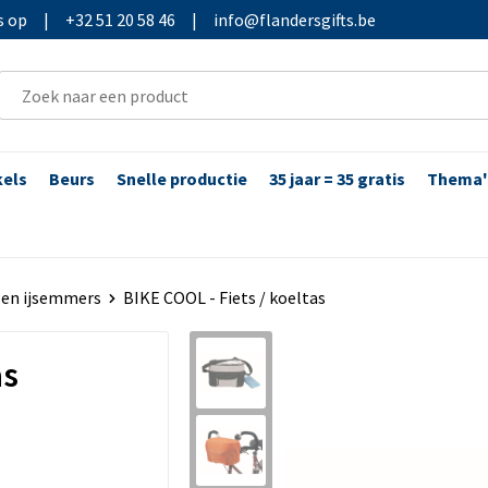
s op
|
+32 51 20 58 46
|
info@flandersgifts.be
kels
Beurs
Snelle productie
35 jaar = 35 gratis
Thema'
 en ijsemmers
BIKE COOL - Fiets / koeltas
as