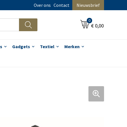
Over ons
Contact
Nieuwsbrief
0
€ 0,00
s
Gadgets
Textiel
Merken