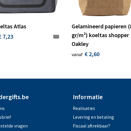
eltas Atlas
Gelamineerd papieren (
gr/m²) koeltas shopper
€ 7,23
Oakley
€ 2,60
vanaf
dergifts.be
Informatie
ons
Realisaties
sbrief
Levering en betaling
estelde vragen
Fiscaal aftrekbaar?