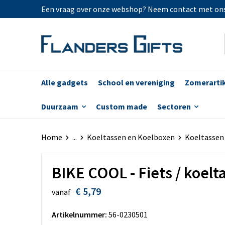
Een vraag over onze webshop? Neem contact met on
Alle gadgets
School en vereniging
Zomerarti
Duurzaam
Custom made
Sectoren
Home
...
Koeltassen en Koelboxen
Koeltassen
BIKE COOL - Fiets / koelt
€ 5,79
vanaf
Artikelnummer:
56-0230501