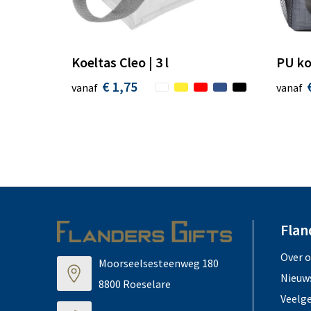
Koeltas Cleo | 3 l
PU ko
€ 1,75
vanaf
vanaf
Flan
Over 
Moorseelsesteenweg 180
Nieuw
8800 Roeselare
Veelg