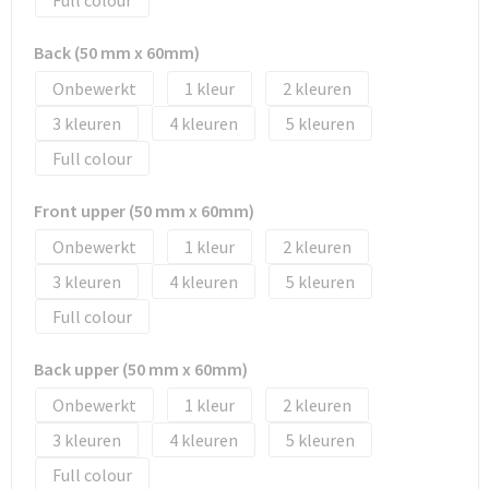
Full colour
Tassen en Rugzakken
Ondergoed, Sokken en Nachtkleding
Back (50 mm x 60mm)
Textiel
Hemden en blouses
Onbewerkt
1
2
Verzorging en Wellness
Peuters en Baby's
3
4
5
Full colour
Vrije tijd en reizen
Sport
Front upper (50 mm x 60mm)
Onbewerkt
1
2
3
4
5
Full colour
Back upper (50 mm x 60mm)
Onbewerkt
1
2
3
4
5
Full colour