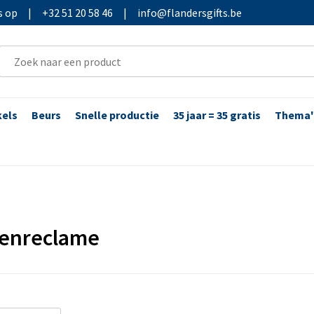
s op
|
+32 51 20 58 46
|
info@flandersgifts.be
kels
Beurs
Snelle productie
35 jaar = 35 gratis
Thema'
enreclame