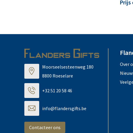
Prijs
Flan
Over 
Moorseelsesteenweg 180
Nieuw
8800 Roeselare
Veelg
+32 51 20 58 46
info@flandersgifts.be
Contacteer ons