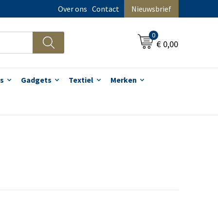
Over ons
Contact
Nieuwsbrief
0
€ 0,00
s
Gadgets
Textiel
Merken