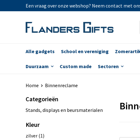
Een vraag over onze webshop? Neem contact met on
Alle gadgets
School en vereniging
Zomerarti
Duurzaam
Custom made
Sectoren
Home
Binnenreclame
Categorieën
Binn
Stands, displays en beursmaterialen
Kleur
zilver
(1)