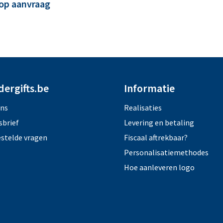
 op aanvraag
dergifts.be
Informatie
ons
Realisaties
sbrief
Levering en betaling
estelde vragen
Fiscaal aftrekbaar?
Personalisatiemethodes
Hoe aanleveren logo