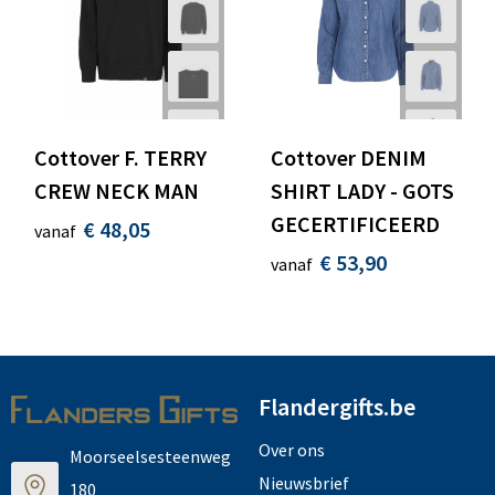
Cottover F. TERRY
Cottover DENIM
CREW NECK MAN
SHIRT LADY - GOTS
GECERTIFICEERD
€ 48,05
vanaf
€ 53,90
vanaf
Flandergifts.be
Over ons
Moorseelsesteenweg
Nieuwsbrief
180