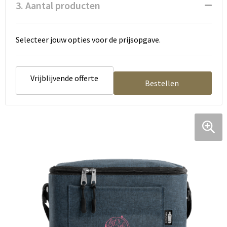
3. Aantal producten
Tassen en Rugzakken
Ondergoed, Sokken en Nachtkleding
Textiel
Hemden en blouses
Selecteer jouw opties voor de prijsopgave.
Verzorging en Wellness
Peuters en Baby's
Vrijblijvende offerte
Vrije tijd en reizen
Sport
Bestellen