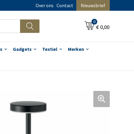
Over ons
Contact
Nieuwsbrief
0
€ 0,00
s
Gadgets
Textiel
Merken