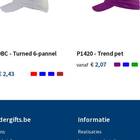
BC - Turned 6-pannel
P1420 - Trend pet
€ 2,07
vanaf
€ 2,43
dergifts.be
Informatie
ons
Realisaties