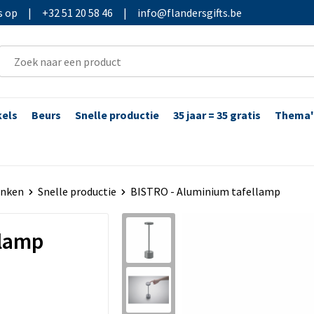
s op
|
+32 51 20 58 46
|
info@flandersgifts.be
kels
Beurs
Snelle productie
35 jaar = 35 gratis
Thema'
enken
Snelle productie
BISTRO - Aluminium tafellamp
llamp