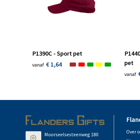
P1390C - Sport pet
P1440
pet
€ 1,64
vanaf
vanaf
Flan
Over 
Moorseelsesteenweg 180