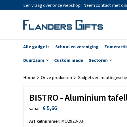
Een vraag over onze webshop? Neem contact met on
Alle gadgets
School en vereniging
Zomerarti
Duurzaam
Custom made
Sectoren
Home
Onze producten
Gadgets en relatiegesch
BISTRO - Aluminium tafe
€ 5,66
vanaf
Artikelnummer:
MO2928-03