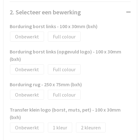
Tassen en Rugzakken
Ondergoed, Sokken en Nachtkleding
2. Selecteer een bewerking
Textiel
Hemden en blouses
Borduring borst links - 100 x 30mm (bxh)
Verzorging en Wellness
Peuters en Baby's
Onbewerkt
Full colour
Vrije tijd en reizen
Sport
Borduring borst links (opgevuld logo) - 100 x 30mm
(bxh)
Onbewerkt
Full colour
Borduring rug - 250 x 75mm (bxh)
Onbewerkt
Full colour
Transfer klein logo (borst, muts, pet) - 100 x 30mm
(bxh)
Onbewerkt
1
2