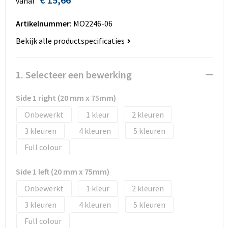
vanaf
Huis, Tuin en Dier
Bodywarmers en vesten
Eco gifts
Reizen & Recreatie
ICT
Artikelnummer:
MO2246-06
Kantoor en bureauaccessoires
Broeken, rokken en jurken
Business gift SETS
Sport
Landbouw
Bekijk alle productspecificaties
Geboorte, kinderen en speelgoed
Dekens, Fleecedekens en Kussens
Scholen & Vereniging
Reizen & recreatie
1. Selecteer een bewerking
Landbouw
Fluo - Veiligheid
Wellness en zorg
Scholen & Verenigingen
Side 1 right (20 mm x 75mm)
Paraplu's en regenkleding
Gebreide truien / Gilets
Zorg & Welzijn
Sport
Onbewerkt
1
2
3
4
5
Petten, hoedjes en mutsen
Handschoenen en Sjaals
Wellness en zorg
Full colour
Safety
Jassen
Zakelijke dienstverlening
Side 1 left (20 mm x 75mm)
Schrijfwaren
Kinderen
Onbewerkt
1
2
3
4
5
Sport en Recreatie
Kledingaccessoires
Full colour