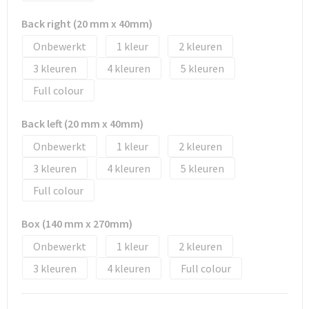
Tassen en Rugzakken
Ondergoed, Sokken en Nachtkleding
Back right (20 mm x 40mm)
Textiel
Hemden en blouses
Onbewerkt
1
2
3
4
5
Verzorging en Wellness
Peuters en Baby's
Full colour
Vrije tijd en reizen
Sport
Back left (20 mm x 40mm)
Onbewerkt
1
2
3
4
5
Full colour
Box (140 mm x 270mm)
Onbewerkt
1
2
3
4
Full colour