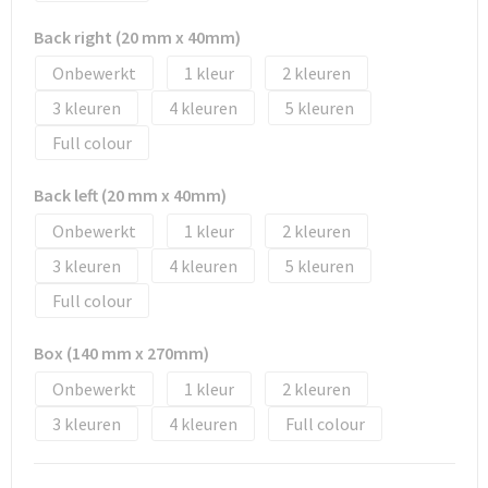
Tassen en Rugzakken
Ondergoed, Sokken en Nachtkleding
Back right (20 mm x 40mm)
Textiel
Hemden en blouses
Onbewerkt
1
2
3
4
5
Verzorging en Wellness
Peuters en Baby's
Full colour
Vrije tijd en reizen
Sport
Back left (20 mm x 40mm)
Onbewerkt
1
2
3
4
5
Full colour
Box (140 mm x 270mm)
Onbewerkt
1
2
3
4
Full colour