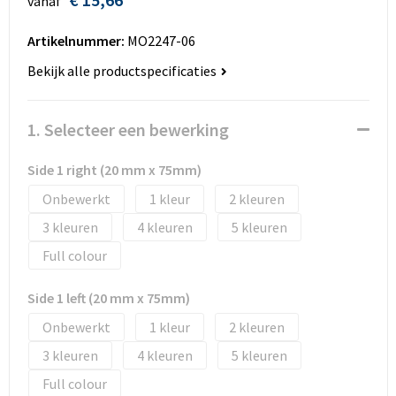
vanaf
Huis, Tuin en Dier
Bodywarmers en vesten
Eco gifts
Reizen & Recreatie
ICT
Artikelnummer:
MO2247-06
Kantoor en bureauaccessoires
Broeken, rokken en jurken
Business gift SETS
Sport
Landbouw
Bekijk alle productspecificaties
Geboorte, kinderen en speelgoed
Dekens, Fleecedekens en Kussens
Scholen & Vereniging
Reizen & recreatie
1. Selecteer een bewerking
Landbouw
Fluo - Veiligheid
Wellness en zorg
Scholen & Verenigingen
Side 1 right (20 mm x 75mm)
Paraplu's en regenkleding
Gebreide truien / Gilets
Zorg & Welzijn
Sport
Onbewerkt
1
2
3
4
5
Petten, hoedjes en mutsen
Handschoenen en Sjaals
Wellness en zorg
Full colour
Safety
Jassen
Zakelijke dienstverlening
Side 1 left (20 mm x 75mm)
Schrijfwaren
Kinderen
Onbewerkt
1
2
3
4
5
Sport en Recreatie
Kledingaccessoires
Full colour