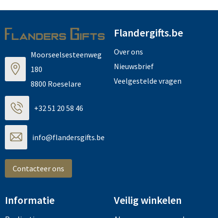
Flandergifts.be
Over ons
Moorseelsesteenweg
Nieuwsbrief
180
Veelgestelde vragen
8800 Roeselare
+32 51 20 58 46
info@flandersgifts.be
Contacteer ons
Informatie
Veilig winkelen