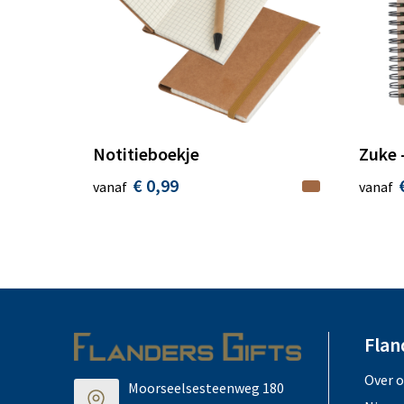
Notitieboekje
Zuke 
€ 0,99
vanaf
vanaf
Flan
Over 
Moorseelsesteenweg 180