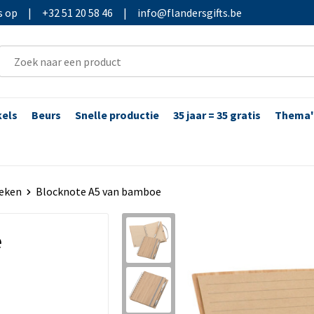
s op
|
+32 51 20 58 46
|
info@flandersgifts.be
kels
Beurs
Snelle productie
35 jaar = 35 gratis
Thema'
eken
Blocknote A5 van bamboe
e