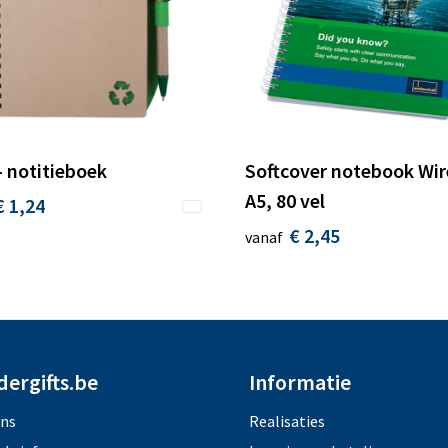
- notitieboek
Softcover notebook Wi
A5, 80 vel
€ 1,24
€ 2,45
vanaf
dergifts.be
Informatie
ons
Realisaties