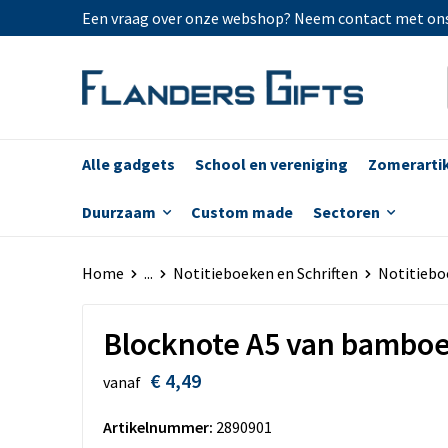
Een vraag over onze webshop? Neem contact met on
Alle gadgets
School en vereniging
Zomerarti
Duurzaam
Custom made
Sectoren
Home
...
Notitieboeken en Schriften
Notitiebo
Blocknote A5 van bambo
€ 4,49
vanaf
Artikelnummer:
2890901