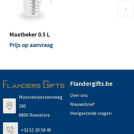
Maatbeker 0.5 L
Prijs op aanvraag
Flandergifts.be
Over ons
Moorseelsesteenweg
Nieuwsbrief
180
Veelgestelde vragen
8800 Roeselare
+32 51 20 58 46