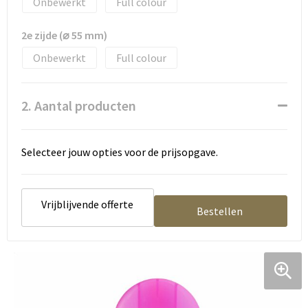
Onbewerkt
Full colour
Tassen en Rugzakken
Ondergoed, Sokken en Nachtkleding
2e zijde (⌀ 55 mm)
Textiel
Hemden en blouses
Onbewerkt
Full colour
Verzorging en Wellness
Peuters en Baby's
2. Aantal producten
Vrije tijd en reizen
Sport
Selecteer jouw opties voor de prijsopgave.
Vrijblijvende offerte
Bestellen