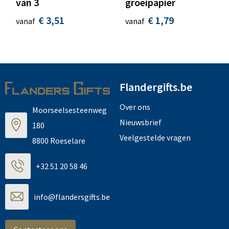
van 3
groeipapier
€ 3,51
€ 1,79
vanaf
vanaf
Flandergifts.be
Over ons
Moorseelsesteenweg
Nieuwsbrief
180
Veelgestelde vragen
8800 Roeselare
+32 51 20 58 46
info@flandersgifts.be