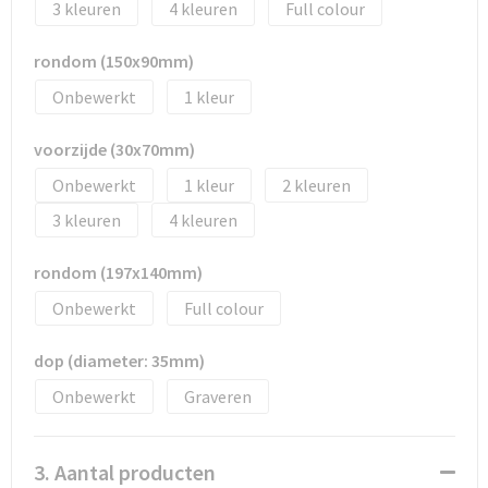
3
4
Full colour
Tassen en Rugzakken
Ondergoed, Sokken en Nachtkleding
rondom (150x90mm)
Textiel
Hemden en blouses
Onbewerkt
1
Verzorging en Wellness
Peuters en Baby's
voorzijde (30x70mm)
Vrije tijd en reizen
Sport
Onbewerkt
1
2
3
4
rondom (197x140mm)
Onbewerkt
Full colour
dop (diameter: 35mm)
Onbewerkt
Graveren
3. Aantal producten