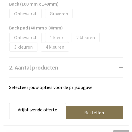
Tassen en Rugzakken
Ondergoed, Sokken en Nachtkleding
Back (100 mm x 149mm)
Onbewerkt
Graveren
Textiel
Hemden en blouses
Back pad (40 mm x 80mm)
Verzorging en Wellness
Peuters en Baby's
Onbewerkt
1
2
Vrije tijd en reizen
Sport
3
4
2. Aantal producten
Selecteer jouw opties voor de prijsopgave.
Vrijblijvende offerte
Bestellen