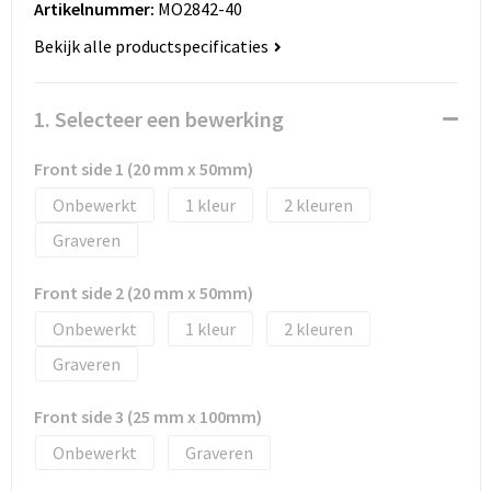
Artikelnummer:
MO2842-40
Huis, Tuin en Dier
Bodywarmers en vesten
Eco gifts
Reizen & Recreatie
ICT
Bekijk alle productspecificaties
Kantoor en bureauaccessoires
Broeken, rokken en jurken
Business gift SETS
Sport
Landbouw
1. Selecteer een bewerking
Geboorte, kinderen en speelgoed
Dekens, Fleecedekens en Kussens
Scholen & Vereniging
Reizen & recreatie
Front side 1 (20 mm x 50mm)
Landbouw
Fluo - Veiligheid
Wellness en zorg
Scholen & Verenigingen
Onbewerkt
1
2
Paraplu's en regenkleding
Gebreide truien / Gilets
Zorg & Welzijn
Sport
Graveren
Petten, hoedjes en mutsen
Handschoenen en Sjaals
Wellness en zorg
Front side 2 (20 mm x 50mm)
Onbewerkt
1
2
Safety
Jassen
Zakelijke dienstverlening
Graveren
Schrijfwaren
Kinderen
Front side 3 (25 mm x 100mm)
Sport en Recreatie
Kledingaccessoires
Onbewerkt
Graveren