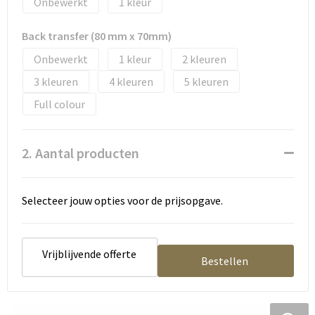
Onbewerkt
1
Tassen en Rugzakken
Ondergoed, Sokken en Nachtkleding
Back transfer (80 mm x 70mm)
Textiel
Hemden en blouses
Onbewerkt
1
2
Verzorging en Wellness
Peuters en Baby's
3
4
5
Full colour
Vrije tijd en reizen
Sport
2. Aantal producten
Selecteer jouw opties voor de prijsopgave.
Vrijblijvende offerte
Bestellen