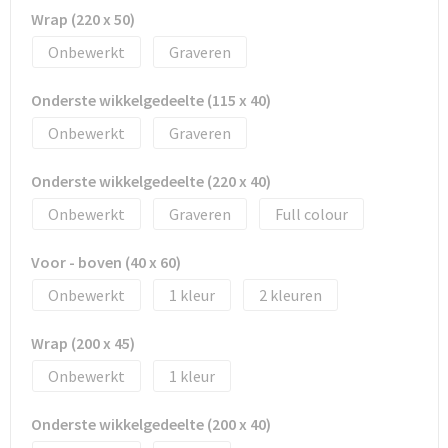
Tassen en Rugzakken
Ondergoed, Sokken en Nachtkleding
Wrap (220 x 50)
Onbewerkt
Graveren
Textiel
Hemden en blouses
Onderste wikkelgedeelte (115 x 40)
Verzorging en Wellness
Peuters en Baby's
Onbewerkt
Graveren
Vrije tijd en reizen
Sport
Onderste wikkelgedeelte (220 x 40)
Onbewerkt
Graveren
Full colour
Voor - boven (40 x 60)
Onbewerkt
1
2
Wrap (200 x 45)
Onbewerkt
1
Onderste wikkelgedeelte (200 x 40)