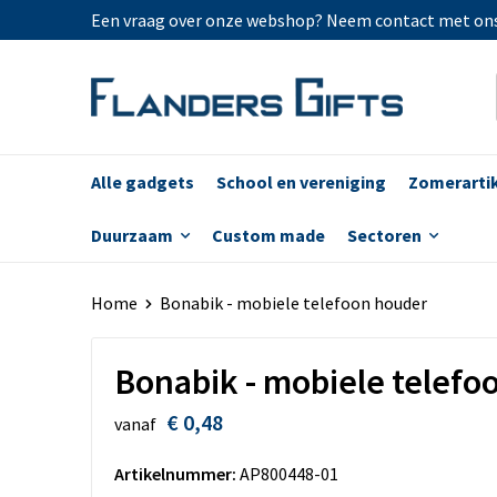
Een vraag over onze webshop? Neem contact met on
Alle gadgets
School en vereniging
Zomerarti
Duurzaam
Custom made
Sectoren
Home
Bonabik - mobiele telefoon houder
Bonabik - mobiele telefo
€ 0,48
vanaf
Artikelnummer:
AP800448-01