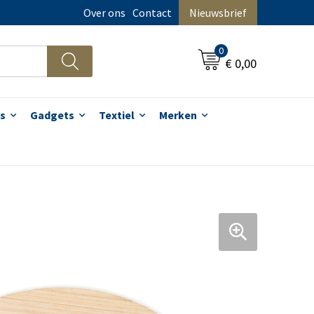
Over ons
Contact
Nieuwsbrief
0
€ 0,00
s
Gadgets
Textiel
Merken