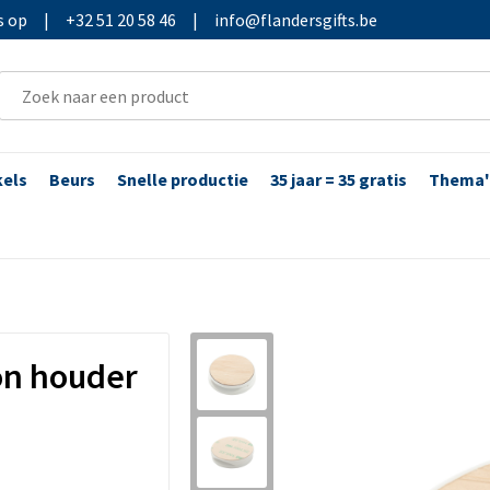
s op
|
+32 51 20 58 46
|
info@flandersgifts.be
kels
Beurs
Snelle productie
35 jaar = 35 gratis
Thema'
on houder