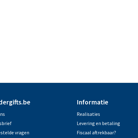
dergifts.be
Informatie
ons
Realisaties
sbrief
Levering en betaling
estelde vragen
Fiscaal aftrekbaar?