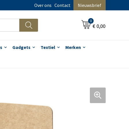
Over ons
Contact
Nieuwsbrief
0
€ 0,00
s
Gadgets
Textiel
Merken