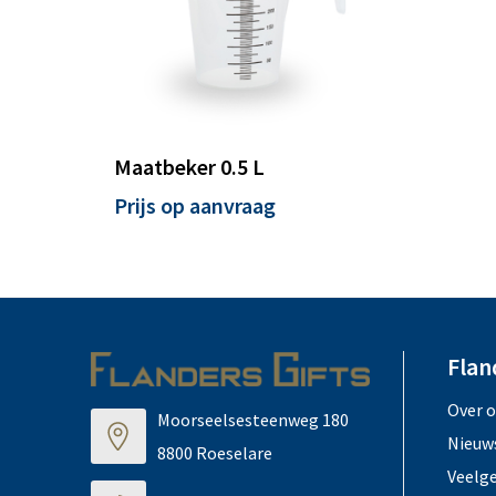
Maatbeker 0.5 L
Prijs op aanvraag
Flan
Over 
Moorseelsesteenweg 180
Nieuw
8800 Roeselare
Veelg