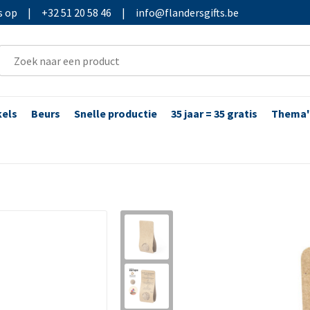
s op
|
+32 51 20 58 46
|
info@flandersgifts.be
kels
Beurs
Snelle productie
35 jaar = 35 gratis
Thema'