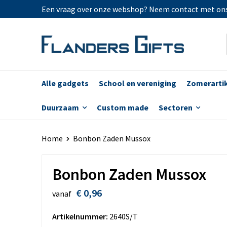
Een vraag over onze webshop? Neem contact met on
Alle gadgets
School en vereniging
Zomerarti
Duurzaam
Custom made
Sectoren
Home
Bonbon Zaden Mussox
Bonbon Zaden Mussox
€ 0,96
vanaf
Artikelnummer:
2640S/T