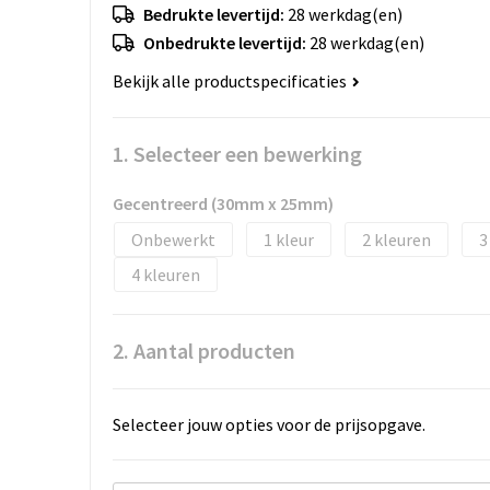
Bedrukte levertijd:
28 werkdag(en)
Onbedrukte levertijd:
28 werkdag(en)
Bekijk alle productspecificaties
1. Selecteer een bewerking
Gecentreerd (30mm x 25mm)
Onbewerkt
1
2
3
4
2. Aantal producten
Selecteer jouw opties voor de prijsopgave.