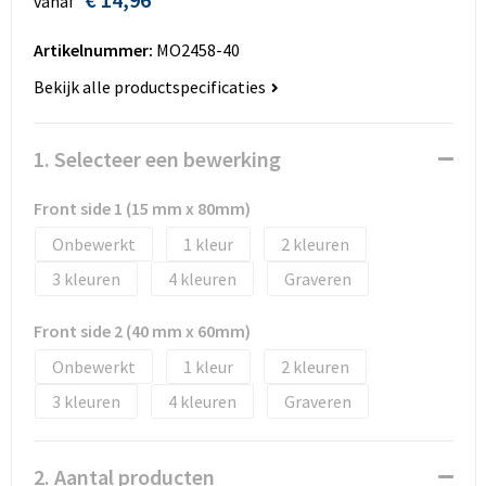
vanaf
Huis, Tuin en Dier
Bodywarmers en vesten
Eco gifts
Reizen & Recreatie
ICT
Artikelnummer:
MO2458-40
Kantoor en bureauaccessoires
Broeken, rokken en jurken
Business gift SETS
Sport
Landbouw
Bekijk alle productspecificaties
Geboorte, kinderen en speelgoed
Dekens, Fleecedekens en Kussens
Scholen & Vereniging
Reizen & recreatie
1. Selecteer een bewerking
Landbouw
Fluo - Veiligheid
Wellness en zorg
Scholen & Verenigingen
Front side 1 (15 mm x 80mm)
Paraplu's en regenkleding
Gebreide truien / Gilets
Zorg & Welzijn
Sport
Onbewerkt
1
2
3
4
Graveren
Petten, hoedjes en mutsen
Handschoenen en Sjaals
Wellness en zorg
Front side 2 (40 mm x 60mm)
Safety
Jassen
Zakelijke dienstverlening
Onbewerkt
1
2
Schrijfwaren
Kinderen
3
4
Graveren
Sport en Recreatie
Kledingaccessoires
2. Aantal producten