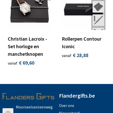
Christian Lacroix -
Rollerpen Contour
Set horloge en
Iconic
manchetknopen
€ 28,88
vanaf
€ 69,60
vanaf
Flandergifts.be
Over ons
Moorseelsesteenweg
Nieuwsbrief