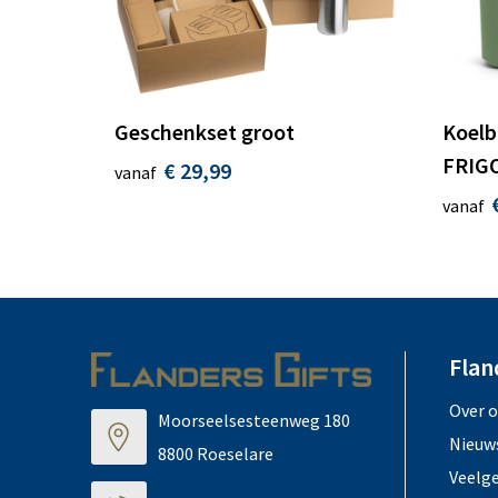
Geschenkset groot
Koelb
FRIG
€ 29,99
vanaf
vanaf
Flan
Over 
Moorseelsesteenweg 180
Nieuw
8800 Roeselare
Veelg