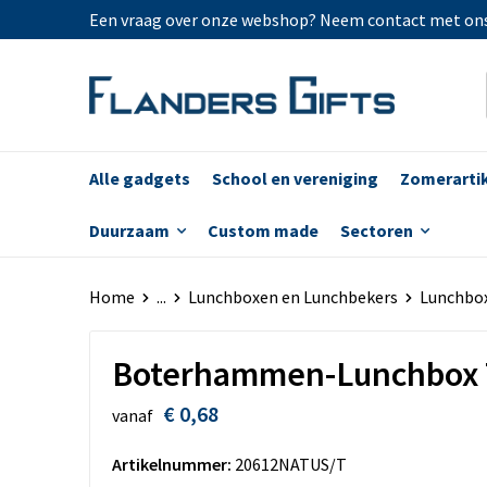
Een vraag over onze webshop? Neem contact met on
Alle gadgets
School en vereniging
Zomerarti
Duurzaam
Custom made
Sectoren
Home
...
Lunchboxen en Lunchbekers
Lunchbo
Boterhammen-Lunchbox 
€ 0,68
vanaf
Artikelnummer:
20612NATUS/T