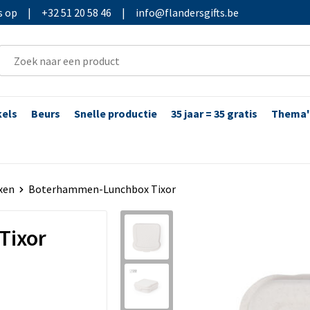
s op
|
+32 51 20 58 46
|
info@flandersgifts.be
kels
Beurs
Snelle productie
35 jaar = 35 gratis
Thema'
xen
Boterhammen-Lunchbox Tixor
Tixor