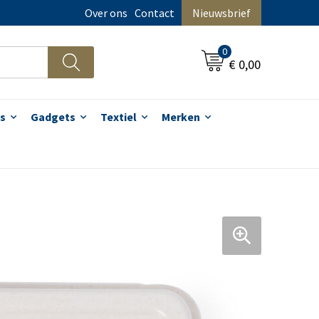
Over ons
Contact
Nieuwsbrief
0
€ 0,00
s
Gadgets
Textiel
Merken