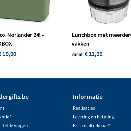
ox Norländer 24l -
Lunchbox met meerder
OBOX
vakken
€ 19,00
€ 11,39
vanaf
dergifts.be
Informatie
ons
Realisaties
sbrief
Levering en betaling
estelde vragen
Fiscaal aftrekbaar?