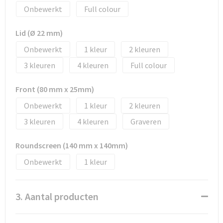
Tassen en Rugzakken
Ondergoed, Sokken en Nachtkleding
Onbewerkt
Full colour
Textiel
Hemden en blouses
Lid (Ø 22 mm)
Onbewerkt
1
2
Verzorging en Wellness
Peuters en Baby's
3
4
Full colour
Vrije tijd en reizen
Sport
Front (80 mm x 25mm)
Onbewerkt
1
2
3
4
Graveren
Roundscreen (140 mm x 140mm)
Onbewerkt
1
3. Aantal producten