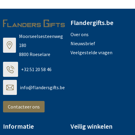
Flandergifts.be
Over ons
Moorseelsesteenweg
Nieuwsbrief
180
Veelgestelde vragen
8800 Roeselare
+32 51 20 58 46
info@flandersgifts.be
Contacteer ons
Informatie
Veilig winkelen