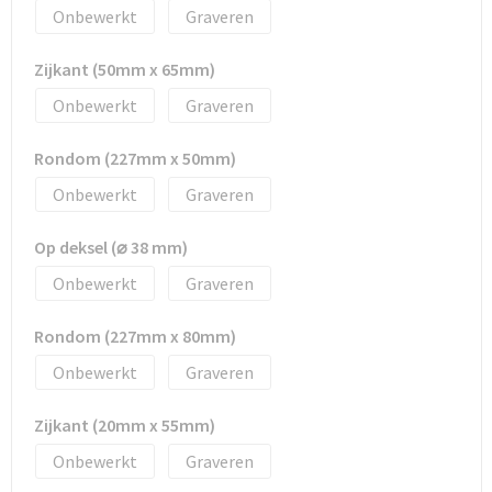
Tassen en Rugzakken
Ondergoed, Sokken en Nachtkleding
Onbewerkt
Graveren
Textiel
Hemden en blouses
Zijkant (50mm x 65mm)
Onbewerkt
Graveren
Verzorging en Wellness
Peuters en Baby's
Rondom (227mm x 50mm)
Vrije tijd en reizen
Sport
Onbewerkt
Graveren
Op deksel (⌀ 38 mm)
Onbewerkt
Graveren
Rondom (227mm x 80mm)
Onbewerkt
Graveren
Zijkant (20mm x 55mm)
Onbewerkt
Graveren