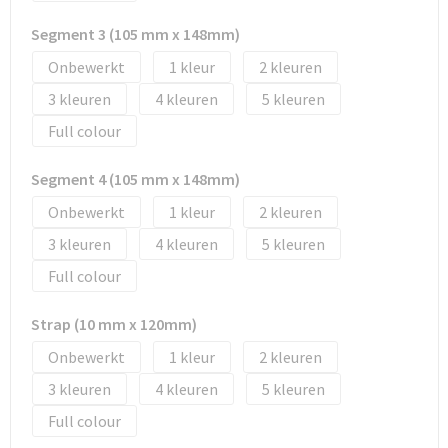
Tassen en Rugzakken
Ondergoed, Sokken en Nachtkleding
Segment 3 (105 mm x 148mm)
Textiel
Hemden en blouses
Onbewerkt
1
2
3
4
5
Verzorging en Wellness
Peuters en Baby's
Full colour
Vrije tijd en reizen
Sport
Segment 4 (105 mm x 148mm)
Onbewerkt
1
2
3
4
5
Full colour
Strap (10 mm x 120mm)
Onbewerkt
1
2
3
4
5
Full colour