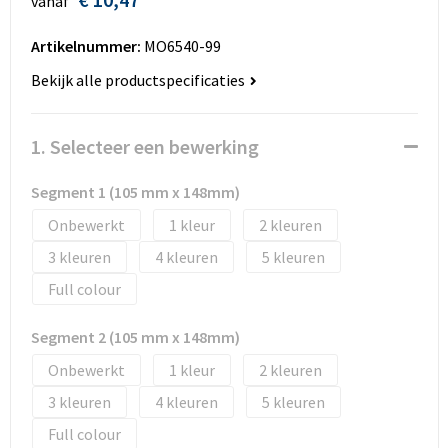
vanaf
Huis, Tuin en Dier
Bodywarmers en vesten
Eco gifts
Reizen & Recreatie
ICT
Artikelnummer:
MO6540-99
Kantoor en bureauaccessoires
Broeken, rokken en jurken
Business gift SETS
Sport
Landbouw
Bekijk alle productspecificaties
Geboorte, kinderen en speelgoed
Dekens, Fleecedekens en Kussens
Scholen & Vereniging
Reizen & recreatie
1. Selecteer een bewerking
Landbouw
Fluo - Veiligheid
Wellness en zorg
Scholen & Verenigingen
Segment 1 (105 mm x 148mm)
Paraplu's en regenkleding
Gebreide truien / Gilets
Zorg & Welzijn
Sport
Onbewerkt
1
2
3
4
5
Petten, hoedjes en mutsen
Handschoenen en Sjaals
Wellness en zorg
Full colour
Safety
Jassen
Zakelijke dienstverlening
Segment 2 (105 mm x 148mm)
Schrijfwaren
Kinderen
Onbewerkt
1
2
3
4
5
Sport en Recreatie
Kledingaccessoires
Full colour