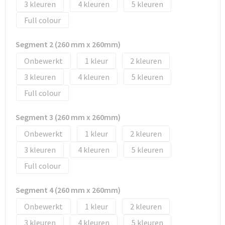
3
4
5
Tassen en Rugzakken
Ondergoed, Sokken en Nachtkleding
Full colour
Textiel
Hemden en blouses
Segment 2 (260 mm x 260mm)
Verzorging en Wellness
Peuters en Baby's
Onbewerkt
1
2
3
4
5
Vrije tijd en reizen
Sport
Full colour
Segment 3 (260 mm x 260mm)
Onbewerkt
1
2
3
4
5
Full colour
Segment 4 (260 mm x 260mm)
Onbewerkt
1
2
3
4
5