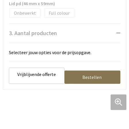
Tassen en Rugzakken
Ondergoed, Sokken en Nachtkleding
Lid pd (46 mm x 59mm)
Onbewerkt
Full colour
Textiel
Hemden en blouses
Verzorging en Wellness
Peuters en Baby's
3. Aantal producten
Vrije tijd en reizen
Sport
Selecteer jouw opties voor de prijsopgave.
Vrijblijvende offerte
Bestellen