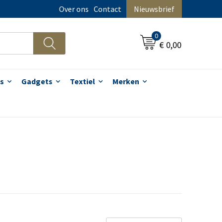
Over ons
Contact
Nieuwsbrief
0
€ 0,00
s
Gadgets
Textiel
Merken