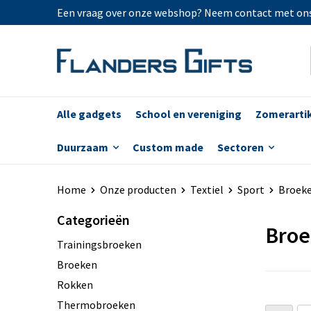
Een vraag over onze webshop? Neem contact met on
Alle gadgets
School en vereniging
Zomerarti
Duurzaam
Custom made
Sectoren
Home
Onze producten
Textiel
Sport
Broek
Categorieën
Broe
Trainingsbroeken
Broeken
Rokken
Thermobroeken