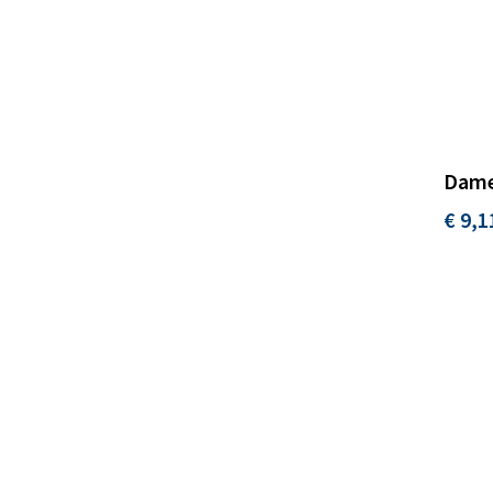
Dame
€ 9,1