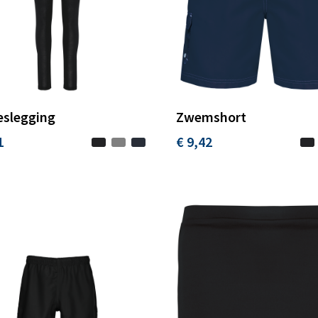
slegging
Zwemshort
1
€ 9,42