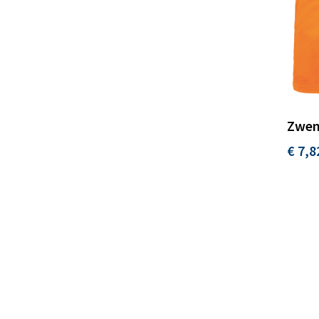
Zwem
€ 7,8