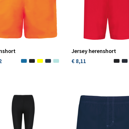
short
Jersey herenshort
2
€ 8,11