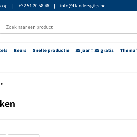
s op
|
+32 51 20 58 46
|
info@flandersgifts.be
kels
Beurs
Snelle productie
35 jaar = 35 gratis
Thema'
en
ken