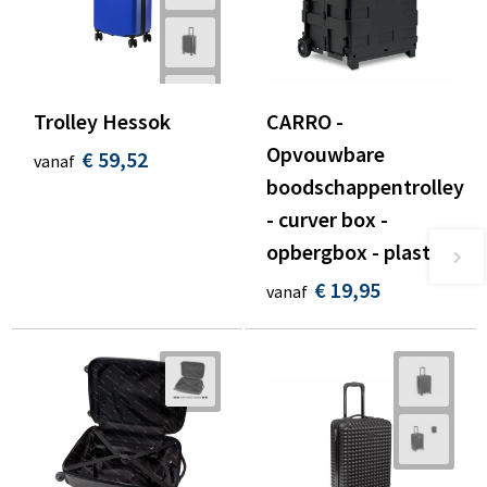
Trolley Hessok
CARRO -
Opvouwbare
€ 59,52
vanaf
boodschappentrolley
- curver box -
opbergbox - plastic
€ 19,95
vanaf