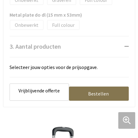
Onbewerkt
Graveren
Full colour
Tassen en Rugzakken
Ondergoed, Sokken en Nachtkleding
Metal plate do dl (15 mm x 53mm)
Textiel
Hemden en blouses
Onbewerkt
Full colour
Verzorging en Wellness
Peuters en Baby's
3. Aantal producten
Vrije tijd en reizen
Sport
Selecteer jouw opties voor de prijsopgave.
Vrijblijvende offerte
Bestellen