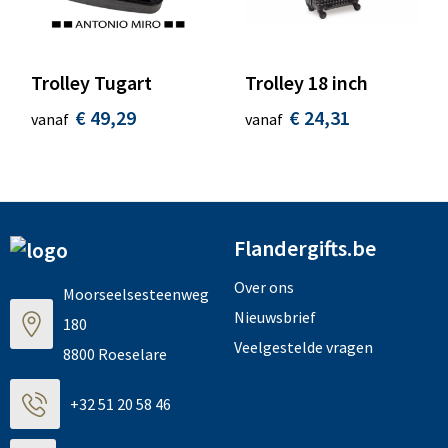
Trolley Tugart
Trolley 18 inch
€ 49,29
€ 24,31
vanaf
vanaf
Flandergifts.be
Over ons
Moorseelsesteenweg
Nieuwsbrief
180
Veelgestelde vragen
8800 Roeselare
+32 51 20 58 46