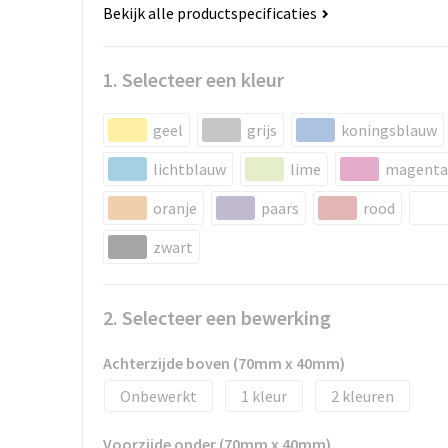
Bekijk alle productspecificaties
1. Selecteer een kleur
geel
grijs
koningsblauw
lichtblauw
lime
magenta
oranje
paars
rood
zwart
2. Selecteer een bewerking
Achterzijde boven (70mm x 40mm)
Onbewerkt
1
2
Voorzijde onder (70mm x 40mm)