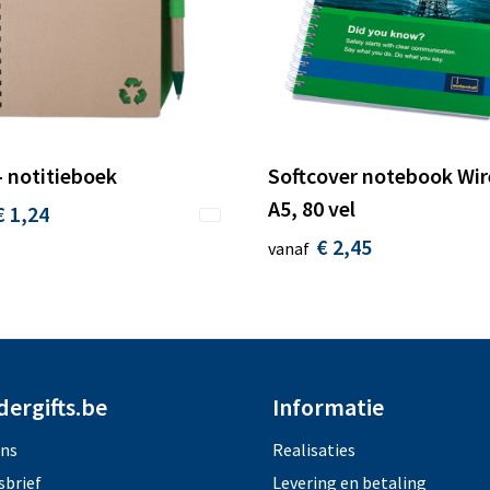
- notitieboek
Softcover notebook Wi
A5, 80 vel
€ 1,24
€ 2,45
vanaf
dergifts.be
Informatie
ons
Realisaties
sbrief
Levering en betaling