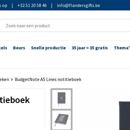
s op
|
+32 51 20 58 46
|
info@flandersgifts.be
kels
Beurs
Snelle productie
35 jaar = 35 gratis
Thema'
eken
BudgetNote A5 Lines notitieboek
itieboek