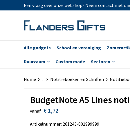
Een vraag over onze webshop? Neem contact met on
Alle gadgets
School en vereniging
Zomerarti
Duurzaam
Custom made
Sectoren
Home
...
Notitieboeken en Schriften
Notitiebo
BudgetNote A5 Lines not
€ 1,72
vanaf
Artikelnummer:
261243-001999999