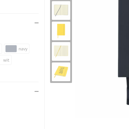
navy
wit