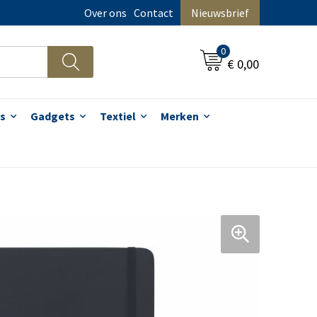
Over ons
Contact
Nieuwsbrief
0
€ 0,00
s
Gadgets
Textiel
Merken