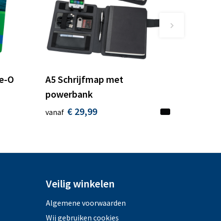
re-O
A5 Schrijfmap met
powerbank
€ 29,99
vanaf
Veilig winkelen
Algemene voorwaarden
Wij gebruiken cookies