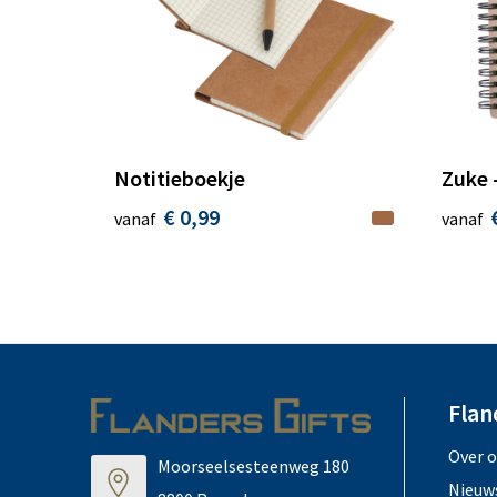
Notitieboekje
Zuke 
€ 0,99
vanaf
vanaf
Flan
Over 
Moorseelsesteenweg 180
Nieuw