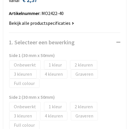
vanaf
Huis, Tuin en Dier
Bodywarmers en vesten
Eco gifts
Reizen & Recreatie
ICT
Artikelnummer:
MO2422-40
Kantoor en bureauaccessoires
Broeken, rokken en jurken
Business gift SETS
Sport
Landbouw
Bekijk alle productspecificaties
Geboorte, kinderen en speelgoed
Dekens, Fleecedekens en Kussens
Scholen & Vereniging
Reizen & recreatie
1. Selecteer een bewerking
Landbouw
Fluo - Veiligheid
Wellness en zorg
Scholen & Verenigingen
Side 1 (30 mm x 50mm)
Paraplu's en regenkleding
Gebreide truien / Gilets
Zorg & Welzijn
Sport
Onbewerkt
1
2
3
4
Graveren
Petten, hoedjes en mutsen
Handschoenen en Sjaals
Wellness en zorg
Full colour
Safety
Jassen
Zakelijke dienstverlening
Side 2 (30 mm x 50mm)
Schrijfwaren
Kinderen
Onbewerkt
1
2
3
4
Graveren
Sport en Recreatie
Kledingaccessoires
Full colour