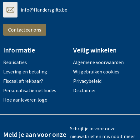
Tassen en Rugzakken
Ondergoed, Sokken en Nachtkleding
info@flandersgifts.be
Textiel
Hemden en blouses
Contacteer ons
Verzorging en Wellness
Peuters en Baby's
Informatie
Veilig winkelen
Vrije tijd en reizen
Sport
Realisaties
Algemene voorwaarden
Levering en betaling
Wij gebruiken cookies
Fiscaal aftrekbaar?
Privacybeleid
Personalisatiemethodes
Disclaimer
Hoe aanleveren logo
Schrijf je in voor onze
Meld je aan voor onze
nieuwsbrief en mis nooit meer