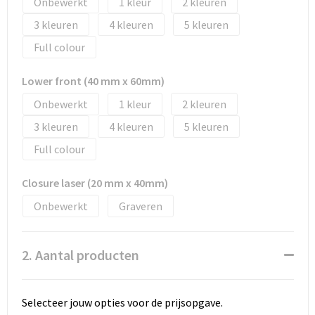
Onbewerkt
1
2
Tassen en Rugzakken
Ondergoed, Sokken en Nachtkleding
3
4
5
Textiel
Hemden en blouses
Full colour
Verzorging en Wellness
Peuters en Baby's
Lower front (40 mm x 60mm)
Onbewerkt
1
2
Vrije tijd en reizen
Sport
3
4
5
Full colour
Closure laser (20 mm x 40mm)
Onbewerkt
Graveren
2. Aantal producten
Selecteer jouw opties voor de prijsopgave.