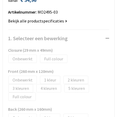
vanaf
Huis, Tuin en Dier
Bodywarmers en vesten
Eco gifts
Reizen & Recreatie
ICT
Artikelnummer:
MO2495-03
Kantoor en bureauaccessoires
Broeken, rokken en jurken
Business gift SETS
Sport
Landbouw
Bekijk alle productspecificaties
Geboorte, kinderen en speelgoed
Dekens, Fleecedekens en Kussens
Scholen & Vereniging
Reizen & recreatie
1. Selecteer een bewerking
Landbouw
Fluo - Veiligheid
Wellness en zorg
Scholen & Verenigingen
Closure (29 mm x 49mm)
Paraplu's en regenkleding
Gebreide truien / Gilets
Zorg & Welzijn
Sport
Onbewerkt
Full colour
Petten, hoedjes en mutsen
Handschoenen en Sjaals
Wellness en zorg
Front (260 mm x 120mm)
Onbewerkt
1
2
Safety
Jassen
Zakelijke dienstverlening
3
4
5
Schrijfwaren
Kinderen
Full colour
Sport en Recreatie
Kledingaccessoires
Back (260 mm x 160mm)