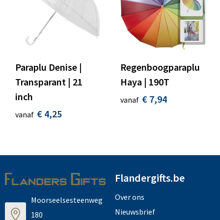
Paraplu Denise |
Regenboogparaplu
Transparant | 21
Haya | 190T
inch
€ 7,94
vanaf
€ 4,25
vanaf
Flandergifts.be
Over ons
Moorseelsesteenweg
Nieuwsbrief
180