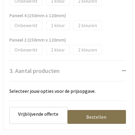
Onbewerkt
1
2
Tassen en Rugzakken
Ondergoed, Sokken en Nachtkleding
Paneel 4 (150mm x 120mm)
Textiel
Hemden en blouses
Onbewerkt
1
2
Verzorging en Wellness
Peuters en Baby's
Paneel 2 (150mm x 120mm)
Vrije tijd en reizen
Sport
Onbewerkt
1
2
3. Aantal producten
Selecteer jouw opties voor de prijsopgave.
Vrijblijvende offerte
Bestellen