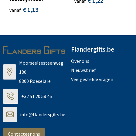
€ 1,22
vanaf
€ 1,13
vanaf
Flandergifts.be
Over ons
Moorseelsesteenweg
Nieuwsbrief
180
Veelgestelde vragen
8800 Roeselare
+32 51 20 58 46
info@flandersgifts.be
Contacteer ons