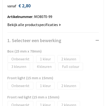
Huis, Tuin en Dier
Bodywarmers en vesten
Eco gifts
Reizen & Recreatie
ICT
€ 2,80
vanaf
Kantoor en bureauaccessoires
Broeken, rokken en jurken
Business gift SETS
Sport
Landbouw
Artikelnummer:
MO8070-99
Bekijk alle productspecificaties
Geboorte, kinderen en speelgoed
Dekens, Fleecedekens en Kussens
Scholen & Vereniging
Reizen & recreatie
Landbouw
Fluo - Veiligheid
Wellness en zorg
Scholen & Verenigingen
1. Selecteer een bewerking
Paraplu's en regenkleding
Gebreide truien / Gilets
Zorg & Welzijn
Sport
Box (25 mm x 70mm)
Onbewerkt
1
2
Petten, hoedjes en mutsen
Handschoenen en Sjaals
Wellness en zorg
3
4
Full colour
Safety
Jassen
Zakelijke dienstverlening
Front light (15 mm x 15mm)
Schrijfwaren
Kinderen
Onbewerkt
1
2
Sport en Recreatie
Kledingaccessoires
Front red light (15 mm x 15mm)
Onbewerkt
1
2