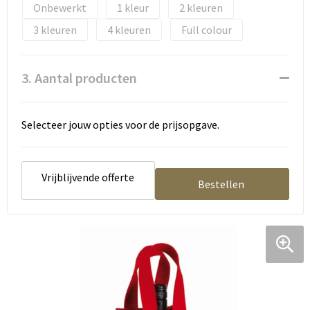
Tassen en Rugzakken
Ondergoed, Sokken en Nachtkleding
Onbewerkt
1
2
3
4
Full colour
Textiel
Hemden en blouses
Verzorging en Wellness
Peuters en Baby's
3. Aantal producten
Vrije tijd en reizen
Sport
Selecteer jouw opties voor de prijsopgave.
Vrijblijvende offerte
Bestellen