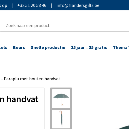
s op
|
+32 51 20 58 46
|
info@flandersgifts.be
kels
Beurs
Snelle productie
35 jaar = 35 gratis
Thema'
 - Paraplu met houten handvat
en handvat