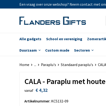
Een vraag over onze webshop? Neem contact met on
Alle gadgets
School en vereniging
Zomerarti
Duurzaam
Custom made
Sectoren
Home
...
Paraplu's
Standaard paraplu's
CALA
CALA - Paraplu met hout
€ 4,32
vanaf
Artikelnummer:
KC5132-09