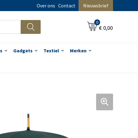
Over ons
Contact
Nieuwsbrief
0
€ 0,00
s
Gadgets
Textiel
Merken