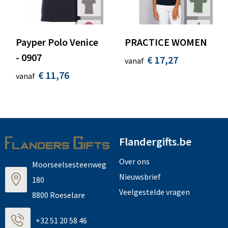
Payper Polo Venice
PRACTICE WOMEN
- 0907
€ 17,27
vanaf
€ 11,76
vanaf
Flandergifts.be
Over ons
Moorseelsesteenweg
Nieuwsbrief
180
Veelgestelde vragen
8800 Roeselare
+32 51 20 58 46