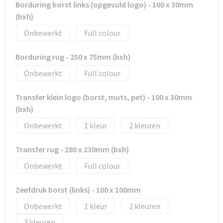
Borduring borst links (opgevuld logo) - 100 x 30mm
Tassen en Rugzakken
Ondergoed, Sokken en Nachtkleding
(bxh)
Textiel
Hemden en blouses
Onbewerkt
Full colour
Verzorging en Wellness
Peuters en Baby's
Borduring rug - 250 x 75mm (bxh)
Onbewerkt
Full colour
Vrije tijd en reizen
Sport
Transfer klein logo (borst, muts, pet) - 100 x 30mm
(bxh)
Onbewerkt
1
2
Transfer rug - 280 x 230mm (bxh)
Onbewerkt
Full colour
Zeefdruk borst (links) - 100 x 100mm
Onbewerkt
1
2
3