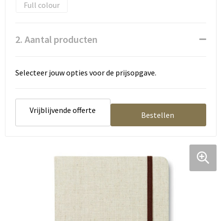
Tassen en Rugzakken
Ondergoed, Sokken en Nachtkleding
Full colour
Textiel
Hemden en blouses
2. Aantal producten
Verzorging en Wellness
Peuters en Baby's
Selecteer jouw opties voor de prijsopgave.
Vrije tijd en reizen
Sport
Vrijblijvende offerte
Bestellen