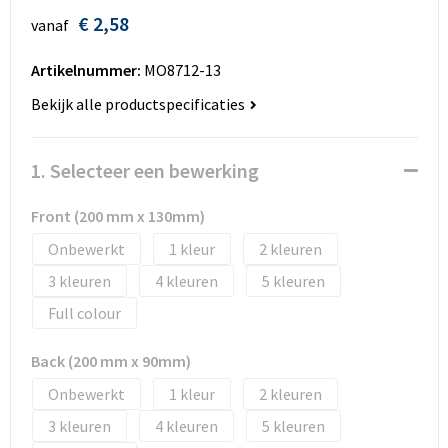
Huis, Tuin en Dier
Bodywarmers en vesten
Eco gifts
Reizen & Recreatie
ICT
€ 2,58
vanaf
Kantoor en bureauaccessoires
Broeken, rokken en jurken
Business gift SETS
Sport
Landbouw
Artikelnummer:
MO8712-13
Bekijk alle productspecificaties
Geboorte, kinderen en speelgoed
Dekens, Fleecedekens en Kussens
Scholen & Vereniging
Reizen & recreatie
Landbouw
Fluo - Veiligheid
Wellness en zorg
Scholen & Verenigingen
1. Selecteer een bewerking
Paraplu's en regenkleding
Gebreide truien / Gilets
Zorg & Welzijn
Sport
Front (200 mm x 130mm)
Onbewerkt
1
2
Petten, hoedjes en mutsen
Handschoenen en Sjaals
Wellness en zorg
3
4
5
Safety
Jassen
Zakelijke dienstverlening
Full colour
Schrijfwaren
Kinderen
Back (200 mm x 90mm)
Onbewerkt
1
2
Sport en Recreatie
Kledingaccessoires
3
4
5