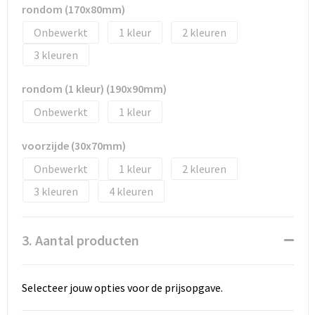
Tassen en Rugzakken
Ondergoed, Sokken en Nachtkleding
rondom (170x80mm)
Onbewerkt
1
2
Textiel
Hemden en blouses
3
Verzorging en Wellness
Peuters en Baby's
rondom (1 kleur) (190x90mm)
Vrije tijd en reizen
Sport
Onbewerkt
1
voorzijde (30x70mm)
Onbewerkt
1
2
3
4
3. Aantal producten
Selecteer jouw opties voor de prijsopgave.