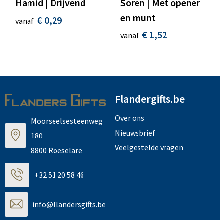
Hamid | Drijvend
Soren | Met opener
en munt
€ 0,29
vanaf
€ 1,52
vanaf
Flandergifts.be
Over ons
Moorseelsesteenweg
Nieuwsbrief
180
Veelgestelde vragen
8800 Roeselare
+32 51 20 58 46
info@flandersgifts.be