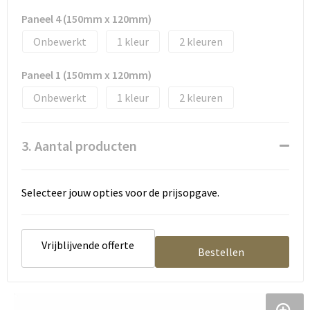
Tassen en Rugzakken
Ondergoed, Sokken en Nachtkleding
Paneel 4 (150mm x 120mm)
Textiel
Hemden en blouses
Onbewerkt
1
2
Verzorging en Wellness
Peuters en Baby's
Paneel 1 (150mm x 120mm)
Onbewerkt
1
2
Vrije tijd en reizen
Sport
3. Aantal producten
Selecteer jouw opties voor de prijsopgave.
Vrijblijvende offerte
Bestellen