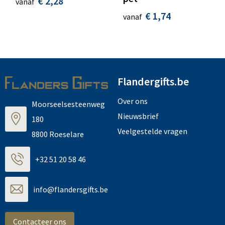
€ 2,28
vanaf
€ 1,74
vanaf
Flandergifts.be
Over ons
Moorseelsesteenweg
Nieuwsbrief
180
Veelgestelde vragen
8800 Roeselare
+32 51 20 58 46
info@flandersgifts.be
Contacteer ons