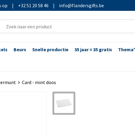
s op
|
+32 51 20 58 46
|
info@flandersgifts.be
kels
Beurs
Snelle productie
35 jaar = 35 gratis
Thema'
ermunt
Card - mint doos