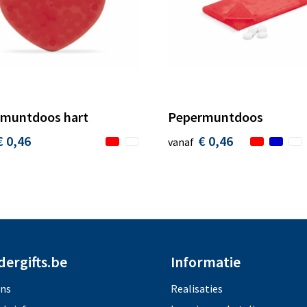
muntdoos hart
Pepermuntdoos
€ 0,46
€ 0,46
vanaf
dergifts.be
Informatie
ons
Realisaties