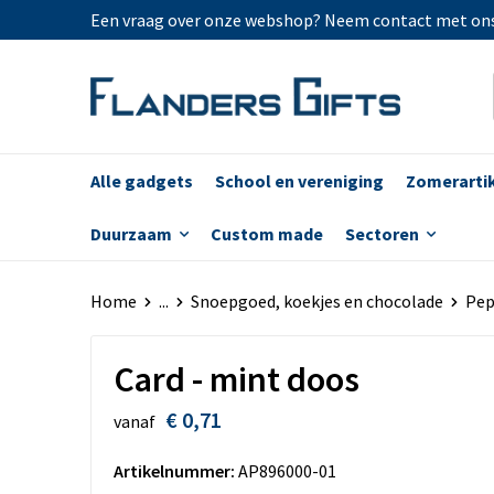
Een vraag over onze webshop? Neem contact met on
Alle gadgets
School en vereniging
Zomerarti
Duurzaam
Custom made
Sectoren
Home
...
Snoepgoed, koekjes en chocolade
Pep
Card - mint doos
€ 0,71
vanaf
Artikelnummer:
AP896000-01