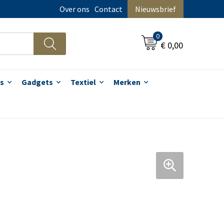
Over ons
Contact
Nieuwsbrief
0
€ 0,00
s
Gadgets
Textiel
Merken