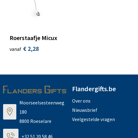
Roerstaafje Micux
€ 2,28
vanaf
Flandergifts.be
Over ons
Moorseelsesteenweg
Nieuwsbrief
180
Veelgestelde vragen
8800 Roeselare
+32 51 20 58 46