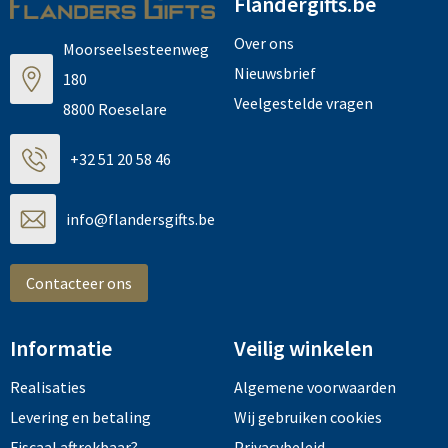
Flandergifts.be
Over ons
Moorseelsesteenweg
Nieuwsbrief
180
Veelgestelde vragen
8800 Roeselare
+32 51 20 58 46
info@flandersgifts.be
Contacteer ons
Informatie
Veilig winkelen
Realisaties
Algemene voorwaarden
Levering en betaling
Wij gebruiken cookies
Fiscaal aftrekbaar?
Privacybeleid