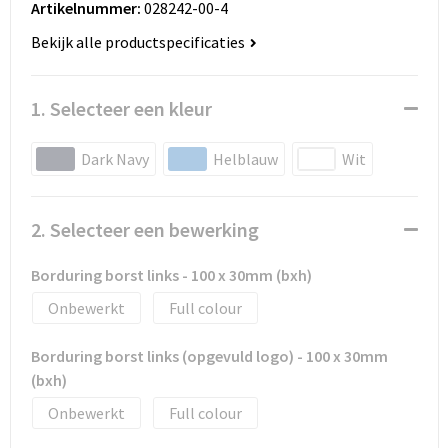
Artikelnummer:
028242-00-4
Huis, Tuin en Dier
Bodywarmers en vesten
Eco gifts
Reizen & Recreatie
ICT
Bekijk alle productspecificaties
Kantoor en bureauaccessoires
Broeken, rokken en jurken
Business gift SETS
Sport
Landbouw
1. Selecteer een kleur
Geboorte, kinderen en speelgoed
Dekens, Fleecedekens en Kussens
Scholen & Vereniging
Reizen & recreatie
Dark Navy
Helblauw
Wit
Landbouw
Fluo - Veiligheid
Wellness en zorg
Scholen & Verenigingen
Paraplu's en regenkleding
Gebreide truien / Gilets
Zorg & Welzijn
Sport
2. Selecteer een bewerking
Petten, hoedjes en mutsen
Handschoenen en Sjaals
Wellness en zorg
Borduring borst links - 100 x 30mm (bxh)
Onbewerkt
Full colour
Safety
Jassen
Zakelijke dienstverlening
Borduring borst links (opgevuld logo) - 100 x 30mm
Schrijfwaren
Kinderen
(bxh)
Sport en Recreatie
Kledingaccessoires
Onbewerkt
Full colour