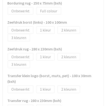
Tassen en Rugzakken
Ondergoed, Sokken en Nachtkleding
Borduring rug - 250 x 75mm (bxh)
Onbewerkt
Full colour
Textiel
Hemden en blouses
Zeefdruk borst (links) - 100 x 100mm
Verzorging en Wellness
Peuters en Baby's
Onbewerkt
1
2
Vrije tijd en reizen
Sport
3
Zeefdruk rug - 280 x 230mm (bxh)
Onbewerkt
1
2
3
Transfer klein logo (borst, muts, pet) - 100 x 30mm
(bxh)
Onbewerkt
1
2
Transfer rug - 280 x 230mm (bxh)