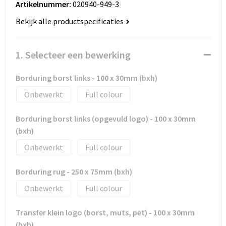
Artikelnummer:
020940-949-3
Huis, Tuin en Dier
Bodywarmers en vesten
Eco gifts
Reizen & Recreatie
ICT
Bekijk alle productspecificaties
Kantoor en bureauaccessoires
Broeken, rokken en jurken
Business gift SETS
Sport
Landbouw
1. Selecteer een bewerking
Geboorte, kinderen en speelgoed
Dekens, Fleecedekens en Kussens
Scholen & Vereniging
Reizen & recreatie
Borduring borst links - 100 x 30mm (bxh)
Landbouw
Fluo - Veiligheid
Wellness en zorg
Scholen & Verenigingen
Onbewerkt
Full colour
Paraplu's en regenkleding
Gebreide truien / Gilets
Zorg & Welzijn
Sport
Borduring borst links (opgevuld logo) - 100 x 30mm
(bxh)
Petten, hoedjes en mutsen
Handschoenen en Sjaals
Wellness en zorg
Onbewerkt
Full colour
Safety
Jassen
Zakelijke dienstverlening
Borduring rug - 250 x 75mm (bxh)
Schrijfwaren
Kinderen
Onbewerkt
Full colour
Sport en Recreatie
Kledingaccessoires
Transfer klein logo (borst, muts, pet) - 100 x 30mm
(bxh)