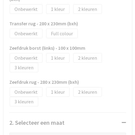
Tassen en Rugzakken
Ondergoed, Sokken en Nachtkleding
Onbewerkt
1
2
Textiel
Hemden en blouses
Transfer rug - 280 x 230mm (bxh)
Verzorging en Wellness
Peuters en Baby's
Onbewerkt
Full colour
Vrije tijd en reizen
Sport
Zeefdruk borst (links) - 100 x 100mm
Onbewerkt
1
2
3
Zeefdruk rug - 280 x 230mm (bxh)
Onbewerkt
1
2
3
2. Selecteer een maat