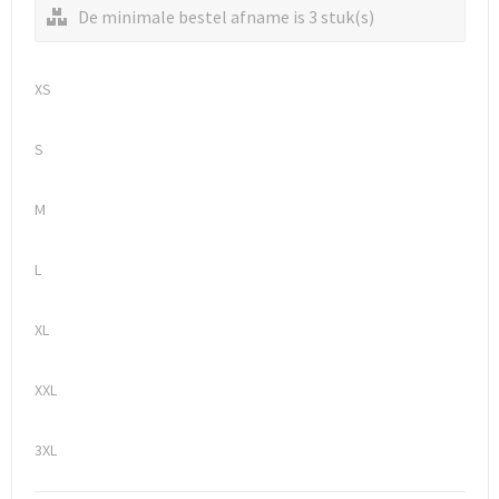
De minimale bestel afname is 3 stuk(s)
XS
S
M
L
XL
XXL
3XL