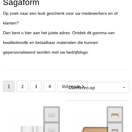
Sagaform
Huis, Tuin en Dier
Bodywarmers en vesten
Eco gifts
Reizen & Recreatie
ICT
Op zoek naar een leuk geschenk voor uw medewerkers en of
Kantoor en bureauaccessoires
Broeken, rokken en jurken
Business gift SETS
Sport
Landbouw
klanten?
Dan bent u hier aan het juiste adres. Ontdek dit gamma van
Geboorte, kinderen en speelgoed
Dekens, Fleecedekens en Kussens
Scholen & Vereniging
Reizen & recreatie
kwaliteitsvolle en betaalbaar materialen die kunnen
Landbouw
Fluo - Veiligheid
Wellness en zorg
Scholen & Verenigingen
gepersonaliseerd worden met uw bedrijfslogo.
Paraplu's en regenkleding
Gebreide truien / Gilets
Zorg & Welzijn
Sport
Petten, hoedjes en mutsen
Handschoenen en Sjaals
Wellness en zorg
1
2
3
4
Volgende
Safety
Jassen
Zakelijke dienstverlening
Schrijfwaren
Kinderen
Sport en Recreatie
Kledingaccessoires