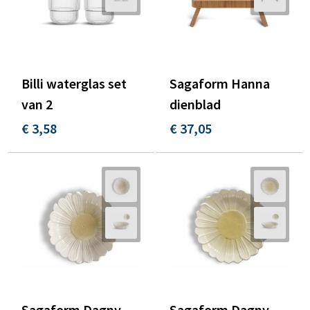
Tassen en Rugzakken
Ondergoed, Sokken en Nachtkleding
Textiel
Hemden en blouses
Verzorging en Wellness
Peuters en Baby's
Billi waterglas set
Sagaform Hanna
van 2
dienblad
Vrije tijd en reizen
Sport
€ 3,58
€ 37,05
Sagaform Dagny
Sagaform Dagny