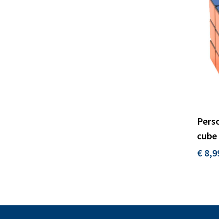
Perso
cube
€ 8,9