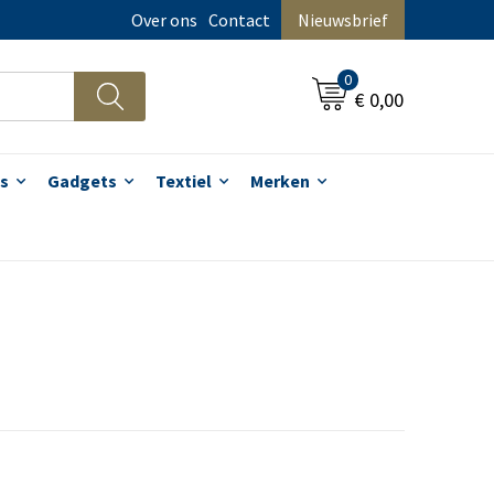
Over ons
Contact
Nieuwsbrief
0
€ 0,00
s
Gadgets
Textiel
Merken