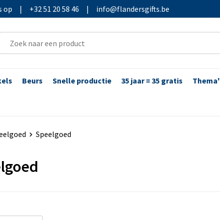
s op
|
+32 51 20 58 46
|
info@flandersgifts.be
kels
Beurs
Snelle productie
35 jaar = 35 gratis
Thema'
peelgoed
Speelgoed
lgoed