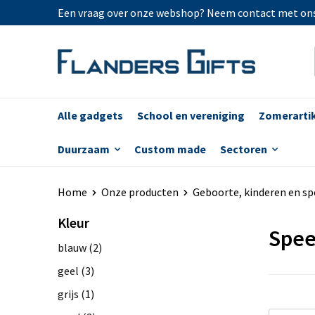
Een vraag over onze webshop? Neem contact met on
Alle gadgets
School en vereniging
Zomerarti
Duurzaam
Custom made
Sectoren
Home
Onze producten
Geboorte, kinderen en s
Kleur
Spee
blauw
(2)
geel
(3)
grijs
(1)