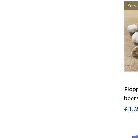
Zeer
Flopp
beer 
€ 1,3